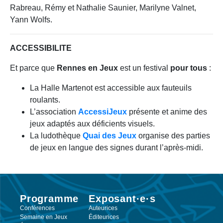
Rabreau, Rémy et Nathalie Saunier, Marilyne Valnet,
Yann Wolfs.
ACCESSIBILITE
Et parce que
Rennes en Jeux
est un festival
pour tous
:
La Halle Martenot est accessible aux fauteuils
roulants.
L’association
AccessiJeux
présente et anime des
jeux adaptés aux déficients visuels.
La ludothèque
Quai des Jeux
organise des parties
de jeux en langue des signes durant l’après-midi.
Programme
Exposant·e·s
Conférences
Auteurices
Semaine en Jeux
Éditeurices