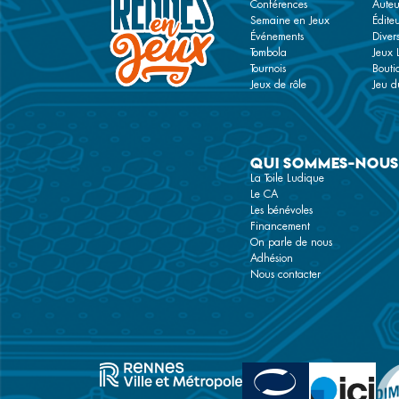
Conférences
Auteu
Semaine en Jeux
Éditeu
Événements
Diver
Tombola
Jeux 
Tournois
Bouti
Jeux de rôle
Jeu du
Qui sommes-nous
La Toile Ludique
Le CA
Les bénévoles
Financement
On parle de nous
Adhésion
Nous contacter