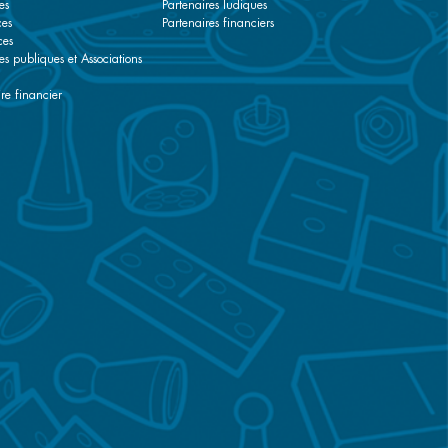
es
Partenaires ludiques
ces
Partenaires financiers
ces
es publiques et Associations
re financier
r