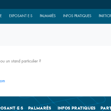
E
EXPOSANT·E·S
PALMARÈS
INFOS PRATIQUES
PARTICI
u un stand particulier ?
com
posant·e·s
Palmarès
Infos pratiques
Part