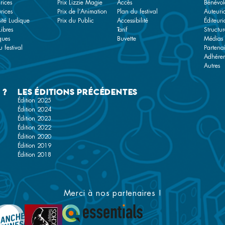
rices
Prix Lizzie Magie
Accès
Bénévol
rices
Prix de l’Animation
Plan du festival
Auteuri
sité Ludique
Prix du Public
Accessibilité
Éditeuri
Libres
Tarif
Structur
ques
Buvette
Médias
 festival
Partenai
Adhére
Autres
 ?
Les éditions précédentes
Édition 2025
Édition 2024
Édition 2023
Édition 2022
Édition 2020
Édition 2019
Édition 2018
Merci à nos partenaires !