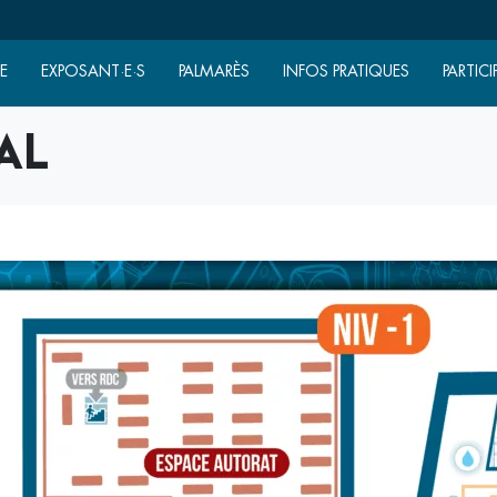
E
EXPOSANT·E·S
PALMARÈS
INFOS PRATIQUES
PARTICI
al