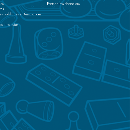
ces
Partenaires financiers
ces
es publiques et Associations
re financier
r