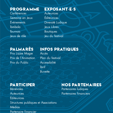
Programme
Exposant·e·s
Conférences
Auteurices
Semaine en Jeux
Éditeurices
Événements
Diversité Ludique
Tombola
Jeux Libres
Tournois
Boutiques
Jeux de rôle
Jeu du festival
Palmarès
Infos pratiques
Prix Lizzie Magie
Accès
Prix de l’Animation
Plan du festival
Prix du Public
Accessibilité
Tarif
Buvette
Participer
Nos partenaires
Bénévoles
Partenaires ludiques
Auteurices
Partenaires financiers
Éditeurices
Structures publiques et Associations
Médias
Partenaire financier