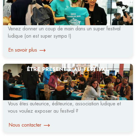
Venez donner un coup de main dans un super festival
ludique (on est super sympa !)
En savoir plus
Être présent·e au festival
Vous êtes auteurice, éditeurice, association ludique et
vous voulez exposer au festival ?
Nous contacter