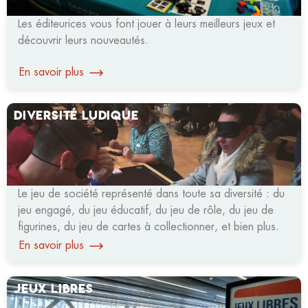
Les éditeurices vous font jouer à leurs meilleurs jeux et
découvrir leurs nouveautés.
En savoir plus
Diversité Ludique
Le jeu de société représenté dans toute sa diversité : du
jeu engagé, du jeu éducatif, du jeu de rôle, du jeu de
figurines, du jeu de cartes à collectionner, et bien plus.
En savoir plus
Jeux Libres