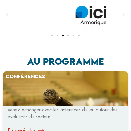
Au programme
Conférences
Venez échanger avec les acteurices du jeu autour des
évolutions du secteur.
En savoir plus