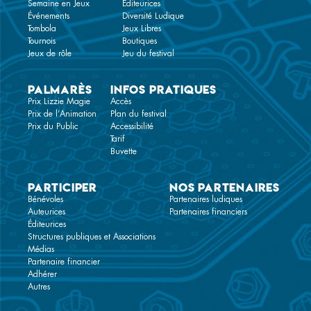
Semaine en Jeux
Éditeurices
Événements
Diversité Ludique
Tombola
Jeux Libres
Tournois
Boutiques
Jeux de rôle
Jeu du festival
Palmarès
Infos pratiques
Prix Lizzie Magie
Accès
Prix de l’Animation
Plan du festival
Prix du Public
Accessibilité
Tarif
Buvette
Participer
Nos partenaires
Bénévoles
Partenaires ludiques
Auteurices
Partenaires financiers
Éditeurices
Structures publiques et Associations
Médias
Partenaire financier
Adhérer
Autres