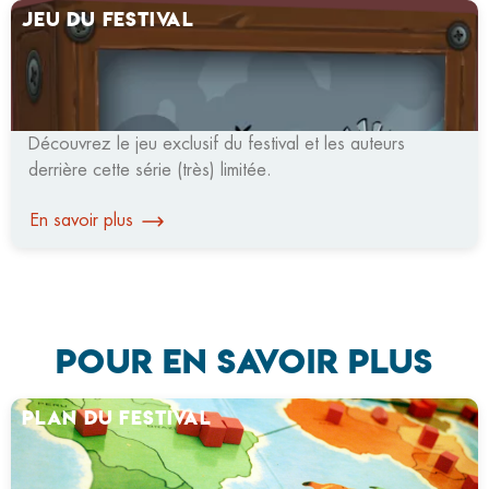
Jeu du Festival
Découvrez le jeu exclusif du festival et les auteurs
derrière cette série (très) limitée.
En savoir plus
Pour en savoir plus
Plan du festival