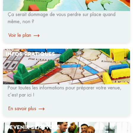
Ça serait dommage de vous perdre sur place quand
même, non ?
Voir le plan
Infos pratiques
Pour toutes les informations pour préparer votre venue,
c’est par ici !
En savoir plus
Devenir Bénévole