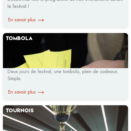
le festival !
En savoir plus
Tombola
Deux jours de festival, une tombola, plein de cadeaux.
Simple.
En savoir plus
Tournois