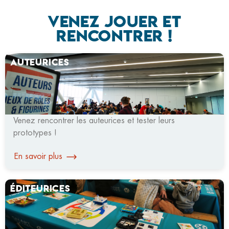
Venez Jouer et
rencontrer !
Auteurices
Venez rencontrer les auteurices et tester leurs
prototypes !
En savoir plus
Éditeurices