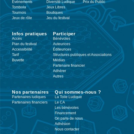
Événements
Diversité Ludique
Prix du Public
Tombola
Jeux Libres
Tournois
Boutiques
Jeux de rôle
Jeu du festival
Infos pratiques
Participer
Accès
Bénévoles
Plan du festival
Auteurices
Accessibilité
Éditeurices
Tarif
Structures publiques et Associations
Buvette
Médias
Partenaire financier
Adhérer
Autres
Nos partenaires
Qui sommes-nous ?
Partenaires ludiques
La Toile Ludique
Partenaires financiers
Le CA
Les bénévoles
Financement
On parle de nous
Adhésion
Nous contacter