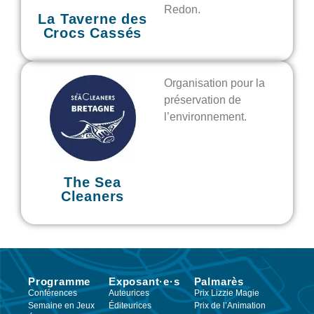
Redon.
La Taverne des
Crocs Cassés
Organisation pour la
préservation de
l’environnement.
The Sea
Cleaners
Programme
Exposant·e·s
Palmarès
Conférences
Auteurices
Prix Lizzie Magie
Semaine en Jeux
Éditeurices
Prix de l’Animation