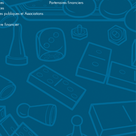
ces
Partenaires financiers
ces
es publiques et Associations
re financier
r