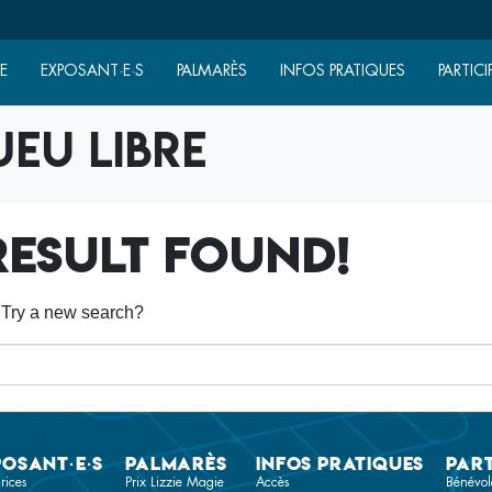
E
EXPOSANT·E·S
PALMARÈS
INFOS PRATIQUES
PARTICI
Jeu libre
esult found!
n. Try a new search?
posant·e·s
Palmarès
Infos pratiques
Part
rices
Prix Lizzie Magie
Accès
Bénévol